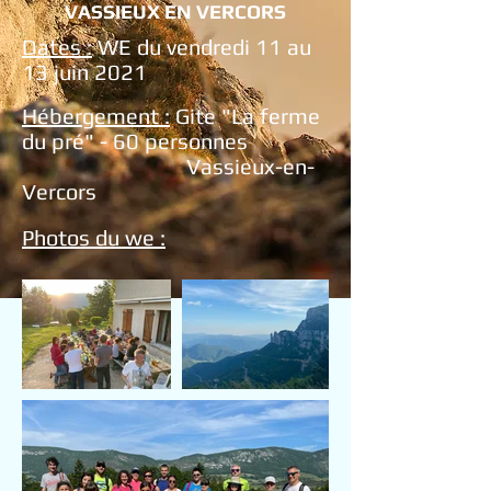
VASSIEUX EN VERCORS
Dates :
WE du vendredi 11 au
13 juin 2021
Hébergement :
Gite "La ferme
du pré" - 60 personnes
Vassieux-en-
Vercors
Photos du we :