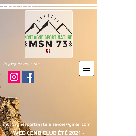
Chambéry, Savoie
Rejoignez nous sur
montagnesportsnature.savoie@gmail.com
WEEK END CLUB ÉTÉ 2021 -