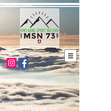
Chambéry, Savoie
Rejoignez nous sur
montagnesportsnature.savoie@gmail.com
CHARTE DE