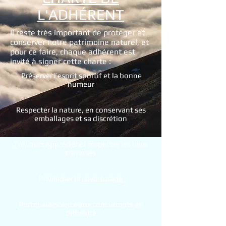
L'ADHÉRENT
Il reste très important de protéger et
conserver notre patrimoine naturel, et
pour ce faire, chaque adhérent est
invité à signer cette charte :
Préserver l’esprit sportif et la bonne
humeur
Respecter la nature, en conservant ses
emballages et sa discrétion
Toujours apprécier et respecter les lieux
traversés
Privilégier le
covoiturage
Porter assistance aux concurrents en
difficulté